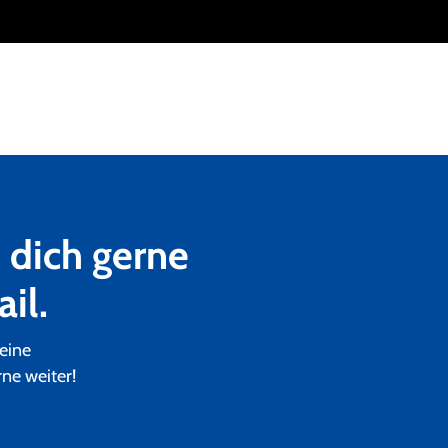
 dich gerne
il.
eine
ne weiter!