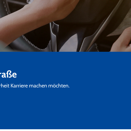
n?
traße
rheit Karriere machen möchten.