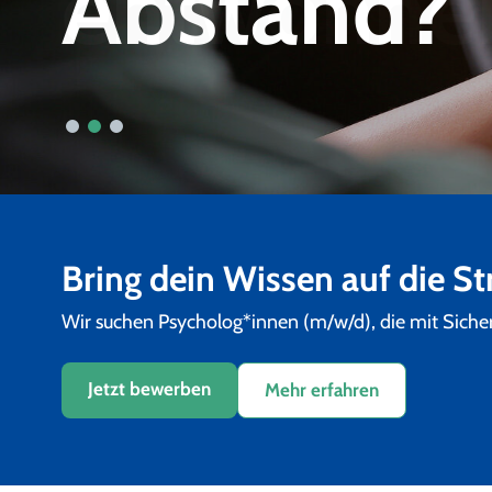
entwöhne
Abstand?
Bring dein Wissen auf die S
Wir suchen Psycholog*innen (m/w/d), die mit Siche
Jetzt bewerben
Mehr erfahren