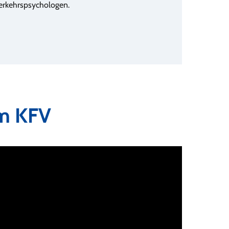
erkehrspsychologen.
im KFV