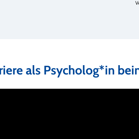
V
riere als Psycholog*in be