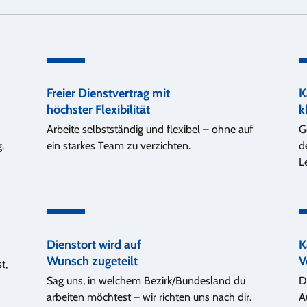
Freier Dienstvertrag mit
K
höchster Flexibilität
k
Arbeite selbstständig und flexibel – ohne auf
G
.
ein starkes Team zu verzichten.
d
L
Dienstort wird auf
K
Wunsch zugeteilt
V
t,
Sag uns, in welchem Bezirk/Bundesland du
D
arbeiten möchtest – wir richten uns nach dir.
A